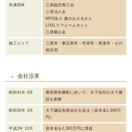
所属団体
三原臨空商工会
三原法人会
NPO法人 森のおさるさん
LIXILリフォームネット
三原郷心会
施工エリア
三原市・東広島市・竹原市・尾道市・その
他近郊
会社沿革
昭和41年 6月
豊田郡本郷町に於いて、大下知司が大下建
設を創業
昭和50年 3月
大下建設有限会社を設立（資本金1,000万
円）
平成2年 10月
資本金を2,300万円に増資