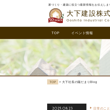
家づくり・建築に役立つ最新情報をお伝えしま
大下建設株
Ooshita Industrial Co
TOP
イベント情報
TOP
> 大下社長の陽だまりBlog
2025.08.23
日常のこ