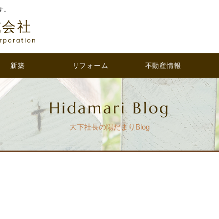
す。
式会社
rporation
新築
リフォーム
不動産情報
Hidamari Blog
大下社長の陽だまりBlog
と