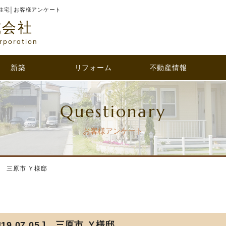
住宅│お客様アンケート
式会社
rporation
新築
リフォーム
不動産情報
Questionary
お客様アンケート
05 ] 三原市 Ｙ様邸
H19.07.05 ] 三原市 Ｙ様邸