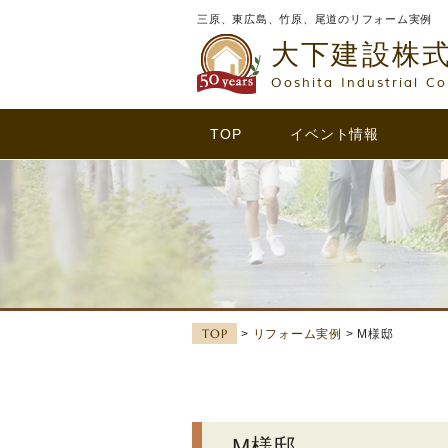
三原、東広島、竹原、尾道のリフォーム実例
大下建設株
Ooshita Industrial Co
TOP
イベント情報
TOP
>
リフォーム実例
> M様邸
M様邸