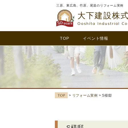
三原、東広島、竹原、尾道のリフォーム実例
大下建設株
Ooshita Industrial Co
TOP
イベント情報
TOP
>
リフォーム実例
> S様邸
S様邸