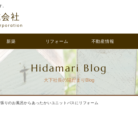
す。
式会社
rporation
新築
リフォーム
不動産情報
Hidamari Blog
大下社長の陽だまりBlog
ル張りのお風呂からあったかいユニットバスにリフォーム
と