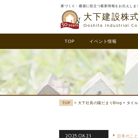
家づくり・建築に役立つ最新情報をお伝えしま
大下建設株
Ooshita Industrial Co
TOP
イベント情報
TOP
>
大下社長の陽だまりBlog
> タイ
2025.08.23
日常のこ